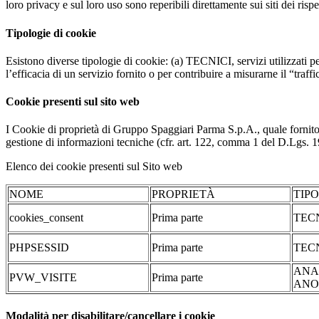
loro privacy e sul loro uso sono reperibili direttamente sui siti dei rispet
Tipologie di cookie
Esistono diverse tipologie di cookie: (a) TECNICI, servizi utilizzati pe
l’efficacia di un servizio fornito o per contribuire a misurarne il “traffic
Cookie presenti sul sito web
I Cookie di proprietà di Gruppo Spaggiari Parma S.p.A., quale fornito
gestione di informazioni tecniche (cfr. art. 122, comma 1 del D.Lgs. 196/
Elenco dei cookie presenti sul Sito web
NOME
PROPRIETÀ
TIP
cookies_consent
Prima parte
TEC
PHPSESSID
Prima parte
TEC
ANA
PVW_VISITE
Prima parte
ANO
Modalità per disabilitare/cancellare i cookie