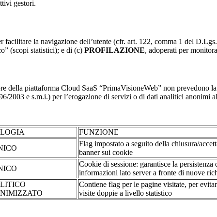
tivi gestori.
r facilitare la navigazione dell’utente (cfr. art. 122, comma 1 del D.Lgs
o” (scopi statistici); e di (c)
PROFILAZIONE
, adoperati per monitor
re della piattaforma Cloud SaaS “PrimaVisioneWeb” non prevedono la regi
2003 e s.m.i.) per l’erogazione di servizi o di dati analitici anonimi al 
OLOGIA
FUNZIONE
Flag impostato a seguito della chiusura/accet
NICO
banner sui cookie
Cookie di sessione: garantisce la persistenza 
NICO
informazioni lato server a fronte di nuove rich
LITICO
Contiene flag per le pagine visitate, per evita
NIMIZZATO
visite doppie a livello statistico