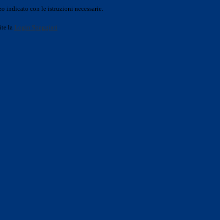
o indicato con le istruzioni necessarie.
ite la
Login Spaggiari