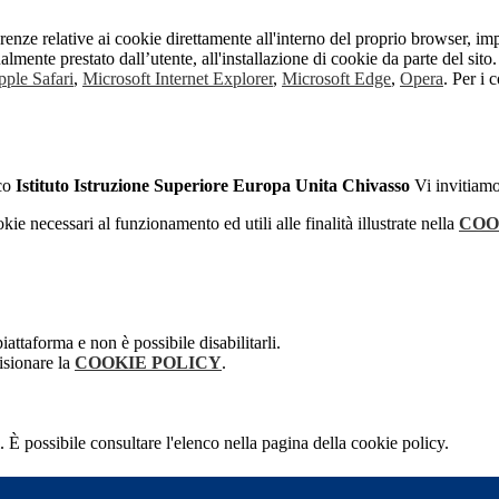
erenze relative ai cookie direttamente all'interno del proprio browser, im
tualmente prestato dall’utente, all'installazione di cookie da parte del si
ple Safari
,
Microsoft Internet Explorer
,
Microsoft Edge
,
Opera
. Per i 
ico
Istituto Istruzione Superiore Europa Unita Chivasso
Vi invitiamo
kie necessari al funzionamento ed utili alle finalità illustrate nella
COO
attaforma e non è possibile disabilitarli.
isionare la
COOKIE POLICY
.
 È possibile consultare l'elenco nella pagina della cookie policy.