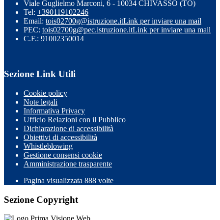
Viale Guglielmo Marconi, 6 - 10034 CHIVASSO (TO)
Tel:
+390119102246
Email:
tois02700g@istruzione.it
Link per inviare una mail
PEC:
tois02700g@pec.istruzione.it
Link per inviare una mail
C.F.: 91002350014
Sezione Link Utili
Cookie policy
Note legali
Informativa Privacy
Ufficio Relazioni con il Pubblico
Dichiarazione di accessibilità
Obiettivi di accessibilità
Whistleblowing
Gestione consensi cookie
Amministrazione trasparente
Pagina visualizzata
888
volte
Sezione Copyright