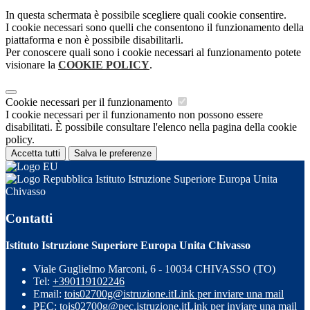
In questa schermata è possibile scegliere quali cookie consentire.
I cookie necessari sono quelli che consentono il funzionamento della
piattaforma e non è possibile disabilitarli.
Per conoscere quali sono i cookie necessari al funzionamento potete
visionare la
COOKIE POLICY
.
Cookie necessari per il funzionamento
I cookie necessari per il funzionamento non possono essere
disabilitati. È possibile consultare l'elenco nella pagina della cookie
policy.
Accetta tutti
Salva le preferenze
Istituto Istruzione Superiore Europa Unita
Chivasso
Contatti
Istituto Istruzione Superiore Europa Unita Chivasso
Viale Guglielmo Marconi, 6 - 10034 CHIVASSO (TO)
Tel:
+390119102246
Email:
tois02700g@istruzione.it
Link per inviare una mail
PEC:
tois02700g@pec.istruzione.it
Link per inviare una mail