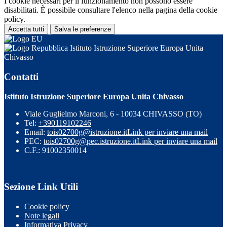
I cookie necessari per il funzionamento non possono essere
disabilitati. È possibile consultare l'elenco nella pagina della cookie
policy.
Accetta tutti
Salva le preferenze
Istituto Istruzione Superiore Europa Unita
Chivasso
Contatti
Istituto Istruzione Superiore Europa Unita Chivasso
Viale Guglielmo Marconi, 6 - 10034 CHIVASSO (TO)
Tel:
+390119102246
Email:
tois02700g@istruzione.it
Link per inviare una mail
PEC:
tois02700g@pec.istruzione.it
Link per inviare una mail
C.F.: 91002350014
Sezione Link Utili
Cookie policy
Note legali
Informativa Privacy