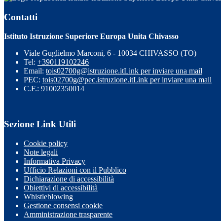
Contatti
Istituto Istruzione Superiore Europa Unita Chivasso
Viale Guglielmo Marconi, 6 - 10034 CHIVASSO (TO)
Tel:
+390119102246
Email:
tois02700g@istruzione.it
Link per inviare una mail
PEC:
tois02700g@pec.istruzione.it
Link per inviare una mail
C.F.: 91002350014
Sezione Link Utili
Cookie policy
Note legali
Informativa Privacy
Ufficio Relazioni con il Pubblico
Dichiarazione di accessibilità
Obiettivi di accessibilità
Whistleblowing
Gestione consensi cookie
Amministrazione trasparente