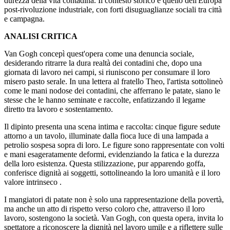
durezza della vita contadina. Il contesto storico è quello dell'Europa
post-rivoluzione industriale, con forti disuguaglianze sociali tra città
e campagna.
ANALISI CRITICA
Van Gogh concepì quest'opera come una denuncia sociale,
desiderando ritrarre la dura realtà dei contadini che, dopo una
giornata di lavoro nei campi, si riuniscono per consumare il loro
misero pasto serale. In una lettera al fratello Theo, l'artista sottolineò
come le mani nodose dei contadini, che afferrano le patate, siano le
stesse che le hanno seminate e raccolte, enfatizzando il legame
diretto tra lavoro e sostentamento.
Il dipinto presenta una scena intima e raccolta: cinque figure sedute
attorno a un tavolo, illuminate dalla fioca luce di una lampada a
petrolio sospesa sopra di loro. Le figure sono rappresentate con volti
e mani esageratamente deformi, evidenziando la fatica e la durezza
della loro esistenza. Questa stilizzazione, pur apparendo goffa,
conferisce dignità ai soggetti, sottolineando la loro umanità e il loro
valore intrinseco .
I mangiatori di patate non è solo una rappresentazione della povertà,
ma anche un atto di rispetto verso coloro che, attraverso il loro
lavoro, sostengono la società. Van Gogh, con questa opera, invita lo
spettatore a riconoscere la dignità nel lavoro umile e a riflettere sulle