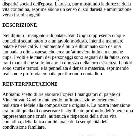
disparità sociali dell'epoca. L'artista, pur mostrando la durezza della
vita contadina, esprime anche un senso di solidarietà e ammirazione
verso i suoi soggetti.
DESCRIZIONE
Nel dipinto I mangiatori di patate, Van Gogh rappresenta cinque
contadini seduti attorno a un tavolo modesto, intenti a mangiare
patate e bere caffè. L’ambiente è buio e illuminato solo da una
lampada a olio sospesa, che crea un’atmosfera intima ma anche
cupa. I volti e le mani dei personaggi sono segnati dalla fatica, con
tratti marcati che sottolineano la durezza della loro esistenza. I colori
sono scuri e terrosi, e la pennellata è densa e materica, esprimendo
realismo e profonda empatia per il mondo contadino.
REINTERPRETAZIONE
Abbiamo scelto di rielaborare l’opera I mangiatori di patate di
Vincent van Gogh mantenendo un’impostazione fortemente
realistica e fedele alla composizione originale. La nostra intenzione
era infatti quella di conservare il significato profondo dell’opera: una
rappresentazione cruda, autentica e rispettosa della dura vita
contadina, della fatica quotidiana e della semplicità della
condivisione familiare.