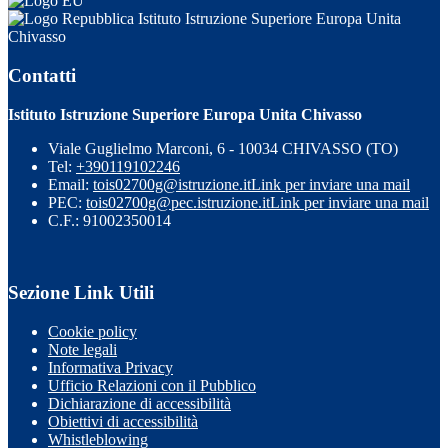
Istituto Istruzione Superiore Europa Unita
Chivasso
Contatti
Istituto Istruzione Superiore Europa Unita Chivasso
Viale Guglielmo Marconi, 6 - 10034 CHIVASSO (TO)
Tel:
+390119102246
Email:
tois02700g@istruzione.it
Link per inviare una mail
PEC:
tois02700g@pec.istruzione.it
Link per inviare una mail
C.F.: 91002350014
Sezione Link Utili
Cookie policy
Note legali
Informativa Privacy
Ufficio Relazioni con il Pubblico
Dichiarazione di accessibilità
Obiettivi di accessibilità
Whistleblowing