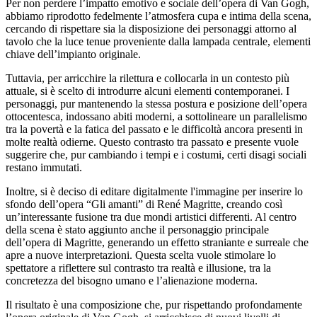
Per non perdere l’impatto emotivo e sociale dell’opera di Van Gogh,
abbiamo riprodotto fedelmente l’atmosfera cupa e intima della scena,
cercando di rispettare sia la disposizione dei personaggi attorno al
tavolo che la luce tenue proveniente dalla lampada centrale, elementi
chiave dell’impianto originale.
Tuttavia, per arricchire la rilettura e collocarla in un contesto più
attuale, si è scelto di introdurre alcuni elementi contemporanei. I
personaggi, pur mantenendo la stessa postura e posizione dell’opera
ottocentesca, indossano abiti moderni, a sottolineare un parallelismo
tra la povertà e la fatica del passato e le difficoltà ancora presenti in
molte realtà odierne. Questo contrasto tra passato e presente vuole
suggerire che, pur cambiando i tempi e i costumi, certi disagi sociali
restano immutati.
Inoltre, si è deciso di editare digitalmente l'immagine per inserire lo
sfondo dell’opera “Gli amanti” di René Magritte, creando così
un’interessante fusione tra due mondi artistici differenti. Al centro
della scena è stato aggiunto anche il personaggio principale
dell’opera di Magritte, generando un effetto straniante e surreale che
apre a nuove interpretazioni. Questa scelta vuole stimolare lo
spettatore a riflettere sul contrasto tra realtà e illusione, tra la
concretezza del bisogno umano e l’alienazione moderna.
Il risultato è una composizione che, pur rispettando profondamente