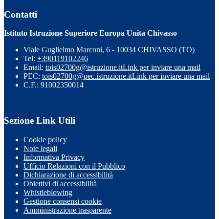
Contatti
Istituto Istruzione Superiore Europa Unita Chivasso
Viale Guglielmo Marconi, 6 - 10034 CHIVASSO (TO)
Tel:
+390119102246
Email:
tois02700g@istruzione.it
Link per inviare una mail
PEC:
tois02700g@pec.istruzione.it
Link per inviare una mail
C.F.: 91002350014
Sezione Link Utili
Cookie policy
Note legali
Informativa Privacy
Ufficio Relazioni con il Pubblico
Dichiarazione di accessibilità
Obiettivi di accessibilità
Whistleblowing
Gestione consensi cookie
Amministrazione trasparente