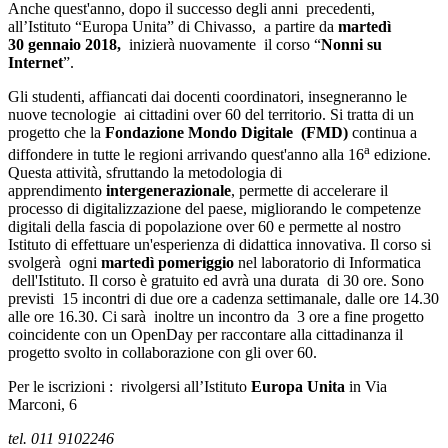
Anche quest'anno, dopo il successo degli anni precedenti,
all’Istituto “Europa Unita” di Chivasso, a partire da
martedì
30
gennaio 2018,
inizierà nuovamente il corso “
Nonni su
Internet
”.
Gli studenti, affiancati dai docenti coordinatori, insegneranno le
nuove tecnologie ai cittadini over 60 del territorio. Si tratta di un
progetto che la
Fondazione Mondo Digitale (FMD)
continua a
a
diffondere in tutte le regioni arrivando quest'anno alla 16
edizione.
Questa attività, sfruttando la metodologia di
apprendimento
intergenerazionale
, permette di accelerare il
processo di digitalizzazione del paese, migliorando le competenze
digitali della fascia di popolazione over 60 e permette al nostro
Istituto di effettuare un'esperienza di didattica innovativa. Il corso si
svolgerà ogni
martedì pomeriggio
nel laboratorio di Informatica
dell'Istituto. Il corso è gratuito ed avrà una durata di 30 ore. Sono
previsti 15 incontri di due ore a cadenza settimanale, dalle ore 14.30
alle ore 16.30. Ci sarà inoltre un incontro da 3 ore a fine progetto
coincidente con un OpenDay per raccontare alla cittadinanza il
progetto svolto in collaborazione con gli over 60.
Per le iscrizioni : rivolgersi all’Istituto
Europa Unita
in Via
Marconi, 6
tel. 011 9102246