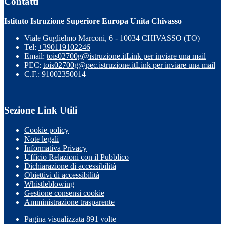
Contatti
Istituto Istruzione Superiore Europa Unita Chivasso
Viale Guglielmo Marconi, 6 - 10034 CHIVASSO (TO)
Tel:
+390119102246
Email:
tois02700g@istruzione.it
Link per inviare una mail
PEC:
tois02700g@pec.istruzione.it
Link per inviare una mail
C.F.: 91002350014
Sezione Link Utili
Cookie policy
Note legali
Informativa Privacy
Ufficio Relazioni con il Pubblico
Dichiarazione di accessibilità
Obiettivi di accessibilità
Whistleblowing
Gestione consensi cookie
Amministrazione trasparente
Pagina visualizzata
891
volte