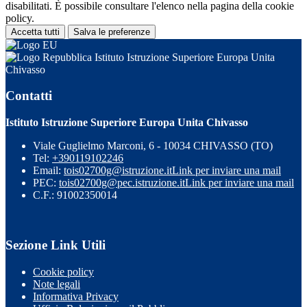
disabilitati. È possibile consultare l'elenco nella pagina della cookie
policy.
Accetta tutti
Salva le preferenze
Istituto Istruzione Superiore Europa Unita
Chivasso
Contatti
Istituto Istruzione Superiore Europa Unita Chivasso
Viale Guglielmo Marconi, 6 - 10034 CHIVASSO (TO)
Tel:
+390119102246
Email:
tois02700g@istruzione.it
Link per inviare una mail
PEC:
tois02700g@pec.istruzione.it
Link per inviare una mail
C.F.: 91002350014
Sezione Link Utili
Cookie policy
Note legali
Informativa Privacy