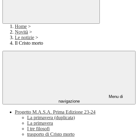
Home
>
Novità
>
Le notizie
>
Il Cristo morto
Menu di
navigazione
Progetto M.A.S.A. Prima Edizione 23-24
La primavera (duplicata)
La primavera
I tre filosofi
trasporto di Cristo morto