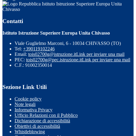
Istituto Istruzione Superiore Europa Unita
Chivasso
Contatti
Istituto Istruzione Superiore Europa Unita Chivasso
Viale Guglielmo Marconi, 6 - 10034 CHIVASSO (TO)
Tel:
+390119102246
Email:
tois02700g@istruzione.it
Link per inviare una mail
PEC:
tois02700g@pec.istruzione.it
Link per inviare una mail
C.F.: 91002350014
Sezione Link Utili
Cookie policy
Note legali
Informativa Privacy
Ufficio Relazioni con il Pubblico
Dichiarazione di accessibilità
Obiettivi di accessibilità
Whistleblowing