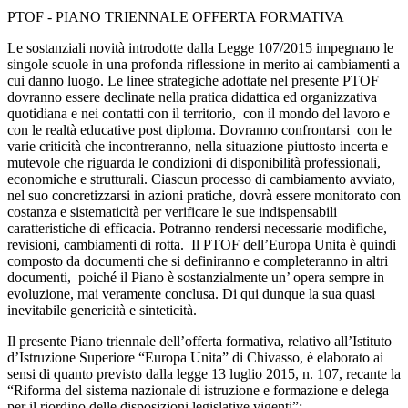
PTOF - PIANO TRIENNALE OFFERTA FORMATIVA
Le sostanziali novità introdotte dalla Legge 107/2015 impegnano le
singole scuole in una profonda riflessione in merito ai cambiamenti a
cui danno luogo. Le linee strategiche adottate nel presente PTOF
dovranno essere declinate nella pratica didattica ed organizzativa
quotidiana e nei contatti con il territorio, con il mondo del lavoro e
con le realtà educative post diploma. Dovranno confrontarsi con le
varie criticità che incontreranno, nella situazione piuttosto incerta e
mutevole che riguarda le condizioni di disponibilità professionali,
economiche e strutturali. Ciascun processo di cambiamento avviato,
nel suo concretizzarsi in azioni pratiche, dovrà essere monitorato con
costanza e sistematicità per verificare le sue indispensabili
caratteristiche di efficacia. Potranno rendersi necessarie modifiche,
revisioni, cambiamenti di rotta. Il PTOF dell’Europa Unita è quindi
composto da documenti che si definiranno e completeranno in altri
documenti, poiché il Piano è sostanzialmente un’ opera sempre in
evoluzione, mai veramente conclusa. Di qui dunque la sua quasi
inevitabile genericità e sinteticità.
Il presente Piano triennale dell’offerta formativa, relativo all’Istituto
d’Istruzione Superiore “Europa Unita” di Chivasso, è elaborato ai
sensi di quanto previsto dalla legge 13 luglio 2015, n. 107, recante la
“Riforma del sistema nazionale di istruzione e formazione e delega
per il riordino delle disposizioni legislative vigenti”;