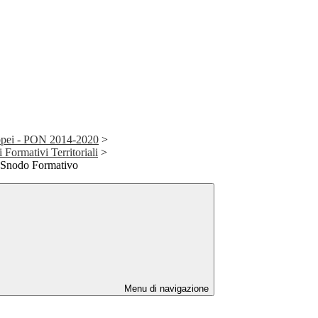
ropei - PON 2014-2020
>
Formativi Territoriali
>
i Snodo Formativo
Menu di navigazione