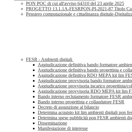
PON POC di cui all'avviso 64310 del 23 aprile 2025
PROGETTO 13.1.1A-FESRPON-PI-2021-87 Titolo Cablaggio s
Pensiero computazionale e cittadinanza digitale-Digit
FESR - Ambienti digitali
Aggiudicazione definitiva bando formatore ambien
Aggiudicazione definitiva bando progettista e col
Aggiudicazione definitiva RDO MEPA kit lim F
Aggiudicazione provvisoria bando formatore ambie
Aggiudicazione provvisoria incarico progettista/co
Aggiudicazione provvisoria RDO MEPA kit lim 
Bando interno reclutamento formatore FESR ambien
Bando interno progettista e collaudatore FESR
Decreto di assunzione al bilancio
Determina acquisto kit lim ambienti digitali pon fes
Determina spese pubblicità pon FESR ambienti digi
Disseminazione
Manifestazione di interesse