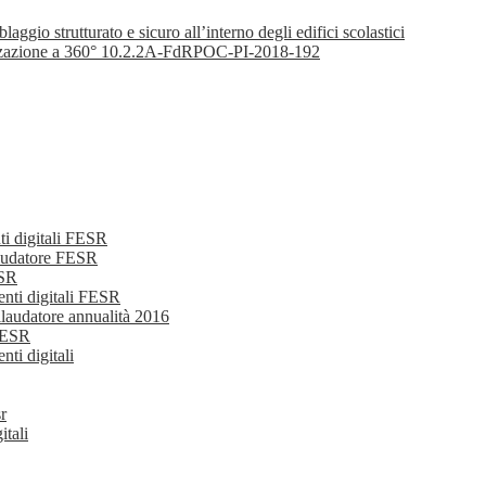
trutturato e sicuro all’interno degli edifici scolastici
alizzazione a 360° 10.2.2A-FdRPOC-PI-2018-192
ti digitali FESR
laudatore FESR
ESR
nti digitali FESR
llaudatore annualità 2016
FESR
ti digitali
r
tali