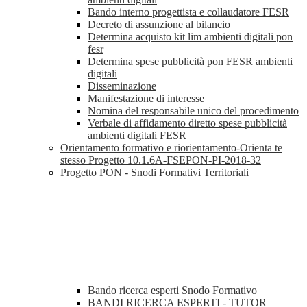
Bando interno progettista e collaudatore FESR
Decreto di assunzione al bilancio
Determina acquisto kit lim ambienti digitali pon
fesr
Determina spese pubblicità pon FESR ambienti
digitali
Disseminazione
Manifestazione di interesse
Nomina del responsabile unico del procedimento
Verbale di affidamento diretto spese pubblicità
ambienti digitali FESR
Orientamento formativo e riorientamento-Orienta te
stesso Progetto 10.1.6A-FSEPON-PI-2018-32
Progetto PON - Snodi Formativi Territoriali
Bando ricerca esperti Snodo Formativo
BANDI RICERCA ESPERTI - TUTOR