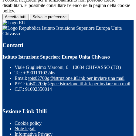
disabilitati. È possibile consultare l'elenco nella pagina della cookie
policy.
Accetta tutti
Salva le preferenze
Istituto Istruzione Superiore Europa Unita
Chivasso
Contatti
Istituto Istruzione Superiore Europa Unita Chivasso
Viale Guglielmo Marconi, 6 - 10034 CHIVASSO (TO)
Tel:
+390119102246
Email:
tois02700g@istruzione.it
Link per inviare una mail
PEC:
tois02700g@pec.istruzione.it
Link per inviare una mail
C.F.: 91002350014
Sezione Link Utili
Cookie policy
Note legali
Informativa Privacy