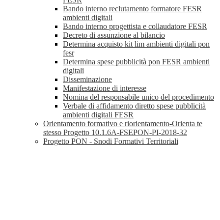
Bando interno reclutamento formatore FESR
ambienti digitali
Bando interno progettista e collaudatore FESR
Decreto di assunzione al bilancio
Determina acquisto kit lim ambienti digitali pon
fesr
Determina spese pubblicità pon FESR ambienti
digitali
Disseminazione
Manifestazione di interesse
Nomina del responsabile unico del procedimento
Verbale di affidamento diretto spese pubblicità
ambienti digitali FESR
Orientamento formativo e riorientamento-Orienta te
stesso Progetto 10.1.6A-FSEPON-PI-2018-32
Progetto PON - Snodi Formativi Territoriali